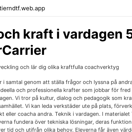
tierndtf.web.app
och kraft i vardagen 
rCarrier
veckling och lär dig olika kraftfulla coachverktyg
 i samtal genom att ställa frågor och lyssna på andra.
ideella och professionella krafter som jobbar för fre
dagen. Vi tror på kultur, dialog och pedagogik som kra
samhället. Vi kan leda verkstäder ute på plats, förverk
t eller coacha andra. Teknik i vardagen. I materialet 
verna fundera över tekniska lösningar, deras funktio
er tid och utifrån olika behov. Eleverna får även värd