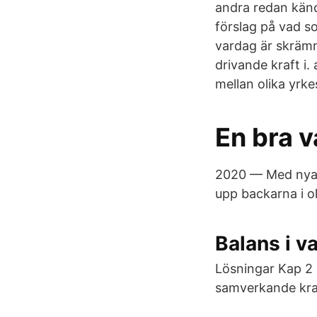
andra redan känd
förslag på vad s
vardag är skrämm
drivande kraft i.
mellan olika yrke
En bra 
2020 — Med nya k
upp backarna i ol
Balans i v
Lösningar Kap 2
samverkande kraf