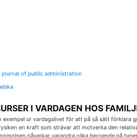
journal of public administration
elska
URSER I VARDAGEN HOS FAMIL
n exempel ur vardagslivet för att på så sätt förklara
fysiken en kraft som strävar att motverka den relativ
tronmolnen påverkar varandra olika beroende på type