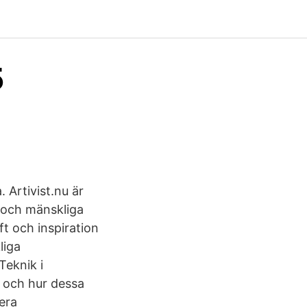
5
 Artivist.nu är
d och mänskliga
ft och inspiration
liga
Teknik i
n och hur dessa
era