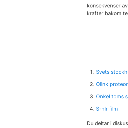
konsekvenser av t
krafter bakom te
Svets stock
Olink proteo
Onkel toms s
S-hlr film
Du deltar i disku