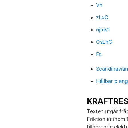
Vh
zLxC
njmVt
OsLhG
Fc
Scandinavian 
Hållbar p eng
KRAFTRES
Texten utgår frå
Friktion är inom 
tillhörande elek