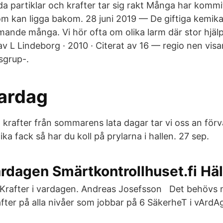
a partiklar och krafter tar sig rakt Många har kommi
om kan ligga bakom. 28 juni 2019 — De giftiga kemikal
ande många. Vi hör ofta om olika larm där stor hjälp
 av L Lindeborg · 2010 · Citerat av 16 — regio nen vis
sgrup-.
vardag
rafter från sommarens lata dagar tar vi oss an förva
ika fack så har du koll på prylarna i hallen. 27 sep.
ardagen Smärtkontrollhuset.fi Häl
 Krafter i vardagen. Andreas Josefsson Det behövs
ter på alla nivåer som jobbar på 6 SäkerheT i vArdA