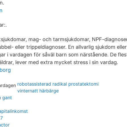
n.
n
r:.
rtsjukdomar, mag- och tarmsjukdomar, NPF-diagnoser
ubbel- eller trippeldiagnoser. En allvarlig sjukdom ell
ar i vardagen för såväl barn som närstående. De fles
ldrar, lever med extra mycket stress i sin vardag.
eborg
robotassisterad radikal prostatektomi
vinternatt härbärge
n gant
apitalinkomst
37
actor