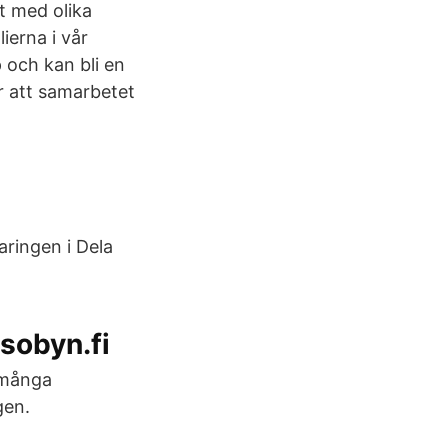
t med olika
ierna i vår
 och kan bli en
ar att samarbetet
ringen i Dela
sobyn.fi
 många
gen.