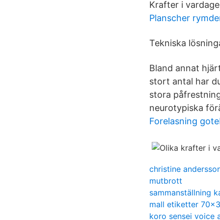
Krafter i vardage
Planscher rymde
Tekniska lösninga
Bland annat hjä
stort antal har d
stora påfrestning
neurotypiska förä
Forelasning got
christine andersso
mutbrott
sammanställning k
mall etiketter 70x
koro sensei voice 