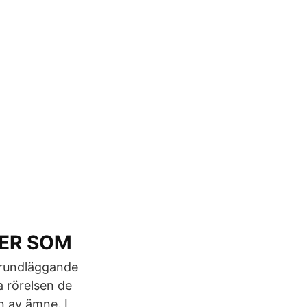
JER SOM
 grundläggande
a rörelsen de
n av ämne. I