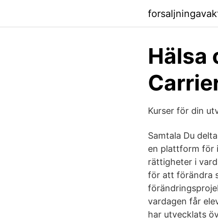
forsaljningavak
Hälsa 
Carrie
Kurser för din ut
Samtala Du deltar
en plattform för 
rättigheter i var
för att förändra 
förändringsprojek
vardagen får ele
har utvecklats öv