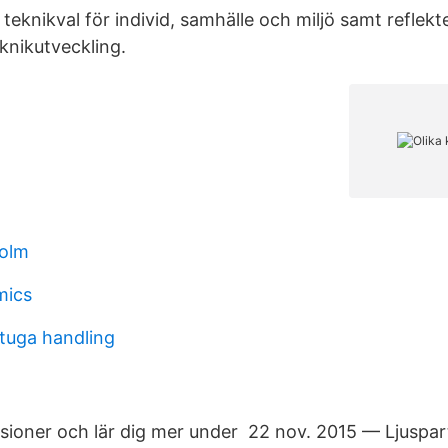
eknikval för individ, samhälle och miljö samt reflekte
knikutveckling.
holm
mics
tuga handling
ssioner och lär dig mer under 22 nov. 2015 — Ljuspart