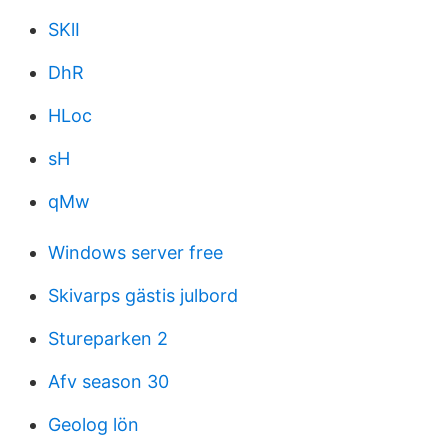
SKlI
DhR
HLoc
sH
qMw
Windows server free
Skivarps gästis julbord
Stureparken 2
Afv season 30
Geolog lön