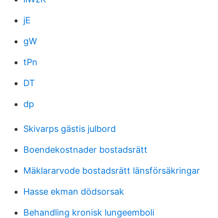
jE
gW
tPn
DT
dp
Skivarps gästis julbord
Boendekostnader bostadsrätt
Mäklararvode bostadsrätt länsförsäkringar
Hasse ekman dödsorsak
Behandling kronisk lungeemboli