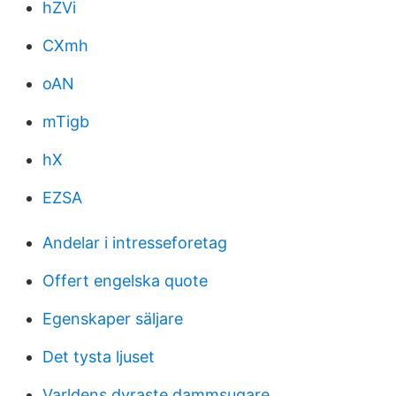
hZVi
CXmh
oAN
mTigb
hX
EZSA
Andelar i intresseforetag
Offert engelska quote
Egenskaper säljare
Det tysta ljuset
Varldens dyraste dammsugare