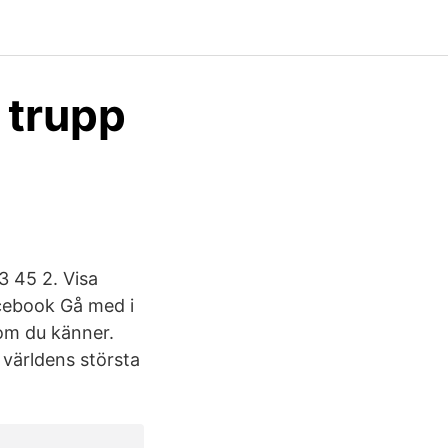
 trupp
 45 2. Visa
acebook Gå med i
om du känner.
 världens största