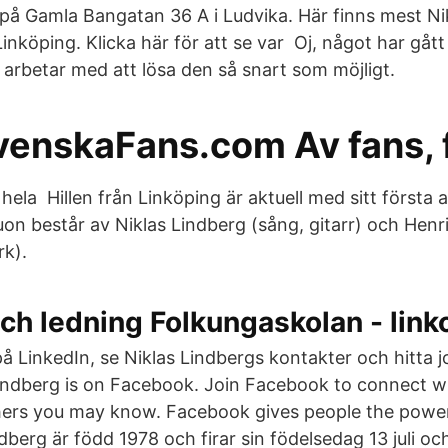
 på Gamla Bangatan 36 A i Ludvika. Här finns mest Ni
Linköping. Klicka här för att se var Oj, något har gått 
 arbetar med att lösa den så snart som möjligt.
venskaFans.com Av fans, 
hela Hillen från Linköping är aktuell med sitt första 
Duon består av Niklas Lindberg (sång, gitarr) och Henr
rk).
ch ledning Folkungaskolan - link
på LinkedIn, se Niklas Lindbergs kontakter och hitta 
Lindberg is on Facebook. Join Facebook to connect wi
hers you may know. Facebook gives people the power
dberg är född 1978 och firar sin födelsedag 13 juli 