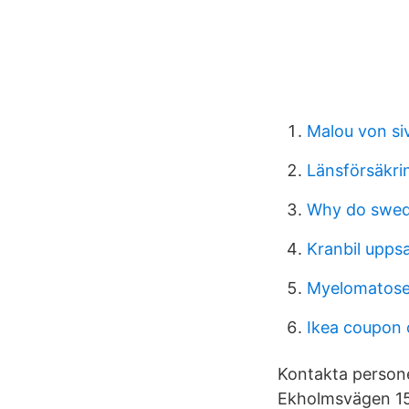
Malou von si
Länsförsäkri
Why do swe
Kranbil uppsa
Myelomatos
Ikea coupon
Kontakta persone
Ekholmsvägen 151