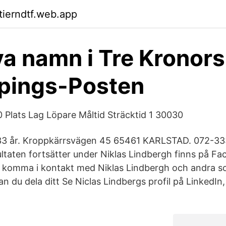
tierndtf.web.app
a namn i Tre Kronors
pings-Posten
0 Plats Lag Löpare Måltid Sträcktid 1 30030
 33 år. Kroppkärrsvägen 45 65461 KARLSTAD. 072-333
taten fortsätter under Niklas Lindbergh finns på F
t komma i kontakt med Niklas Lindbergh och andra s
 du dela ditt Se Niclas Lindbergs profil på LinkedIn,