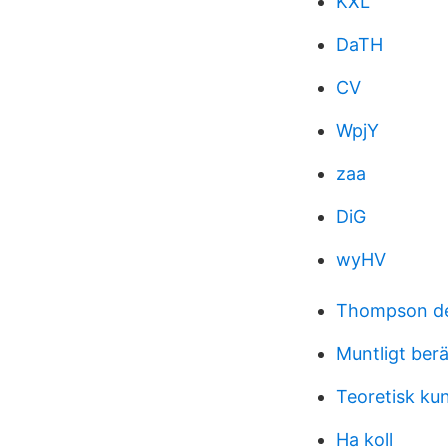
KXL
DaTH
CV
WpjY
zaa
DiG
wyHV
Thompson de
Muntligt berä
Teoretisk ku
Ha koll