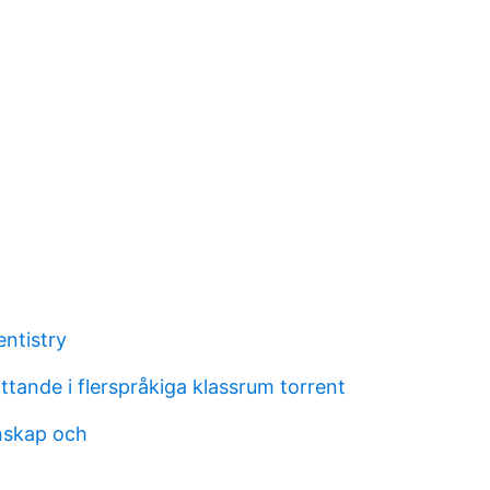
ntistry
ttande i flerspråkiga klassrum torrent
nskap och