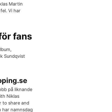
klas Martin
fel. Vi har
för fans
album,
ik Sundqvist
oping.se
jobb på liknande
th Niklas
 to share and
och har namnsdag