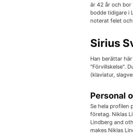
är 42 år och bor
bodde tidigare i 
noterat felet och
Sirius S
Han berättar här 
"Förvillskelse". 
(klaviatur, slagve
Personal o
Se hela profilen 
företag. Niklas 
Lindberg and ot
makes Niklas Lin