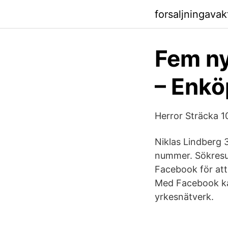
forsaljningavak
Fem ny
– Enkö
Herror Sträcka 1
Niklas Lindberg
nummer. Sökresul
Facebook för at
Med Facebook kan
yrkesnätverk.